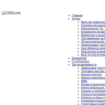
Главная
Услуги
Best use земельно
Разработка конц
Реконцепция ТЦ,
Брокеридж недви
Маркетинг и анал
Продвижение не
3D визуализация
Девелопмент нед
Due diligence не
Консалтинг в не
ВСЕ УСЛУГИ К
Брокеридж
IT и PropTech
Тип недвижимости
Земельные участ
Торговые центры 
Бизнес-центры
Жилые комплексы
МФК
Рынки и рыночны
Индустриальные 
Склады и логопа
Отели и гостини
Курорты и базы 
Развлекательные
Спортивные комп