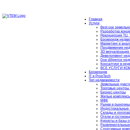
Главная
Услуги
Best use земельно
Разработка конц
Реконцепция ТЦ,
Брокеридж недви
Маркетинг и анал
Продвижение не
3D визуализация
Девелопмент нед
Due diligence не
Консалтинг в не
ВСЕ УСЛУГИ К
Брокеридж
IT и PropTech
Тип недвижимости
Земельные участ
Торговые центры 
Бизнес-центры
Жилые комплексы
МФК
Рынки и рыночны
Индустриальные 
Склады и логопа
Отели и гостини
Курорты и базы 
Развлекательные
Спортивные комп