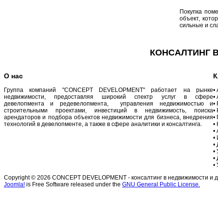
Покупка поме
объект, кото
сильные и сл
КОНСАЛТИНГ В
О нас
К
Группа компаний "CONCEPT DEVELOPMENT" работает на рынке
•
недвижимости, предоставляя широкий спектр услуг в сфере
•
девелопмента и редевелопмента, управления недвижимостью и
•
строительными проектами, инвестиций в недвижимость, поиска
•
арендаторов и подбора объектов недвижимости для бизнеса, внедрения
•
технологий в девелопменте, а также в сфере аналитики и консалтинга.
•
•
•
•
•
•
•
Copyright © 2026 CONCEPT DEVELOPMENT - консалтинг в недвижимости и дев
Joomla!
is Free Software released under the
GNU General Public License.