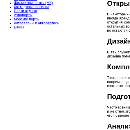
Откры
Жилые комплексы (ЖК)
Коттеджные поселки
Парки отдыха
В некоторых 
Аэропорты
иногда аренд
Морские порты
открытия соб
Автосалоны и автосервисы
остальных во
Банки
но остаются 
Дизай
В тех случая
дизайна поме
Компл
Также при ис
например, д
соответствов
Подго
Часто возник
и не относит
что позволяе
Анали