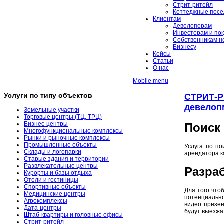
Стрит-ритейл
Коттеджные посе
Клиентам
Девелоперам
Инвесторам и по
Собственникам н
Бизнесу
Кейсы
Статьи
О нас
Mobile menu
Услуги по типу объектов
СТРИТ-РИ
девелоп
Земельные участки
Торговые центры (ТЦ, ТРЦ)
Бизнес-центры
Поиск
Многофункциональные комплексы
Рынки и рыночные комплексы
Промышленные объекты
Услуга по по
Склады и логопарки
арендатора к
Старые здания и территории
Развлекательные центры
Разра
Курорты и базы отдыха
Отели и гостиницы
Спортивные объекты
Для того чт
Медицинские центры
потенциально
Агрокомплексы
видео презен
Дата-центры
будут выезж
Штаб-квартиры и головные офисы
Стрит-ритейл