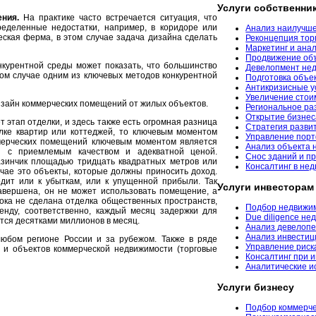
Услуги собственни
ния.
На практике часто встречается ситуация, что
еделенные недостатки, например, в коридоре или
Анализ наилучше
еская ферма, в этом случае задача дизайна сделать
Реконцепция тор
Маркетинг и ана
Продвижение об
курентной среды может показать, что большинство
Девелопмент не
ом случае одним из ключевых методов конкурентной
Подготовка объе
Антикризисные у
Увеличение стои
изайн коммерческих помещений от жилых объектов.
Региональное ра
Открытие бизнес
 этап отделки, и здесь также есть огромная разница
Стратегия разви
лке квартир или коттеджей, то ключевым моментом
Управление пор
ммерческих помещений ключевым моментом является
Анализ объекта 
ти с приемлемым качеством и адекватной ценой.
Снос зданий и 
азинчик площадью тридцать квадратных метров или
Консалтинг в нед
чае это объекты, которые должны приносить доход.
дит или к убыткам, или к упущенной прибыли. Так
Услуги инвесторам
авершена, он не может использовать помещение, а
 пока не сделана отделка общественных пространств,
Подбор недвижим
енду, соответственно, каждый месяц задержки для
Due diligence не
тся десятками миллионов в месяц.
Анализ девелопе
Анализ инвестиц
юбом регионе России и за рубежом. Также в ряде
Управление риск
 и объектов коммерческой недвижимости (торговые
Консалтинг при 
Аналитические и
Услуги бизнесу
Подбор коммерче