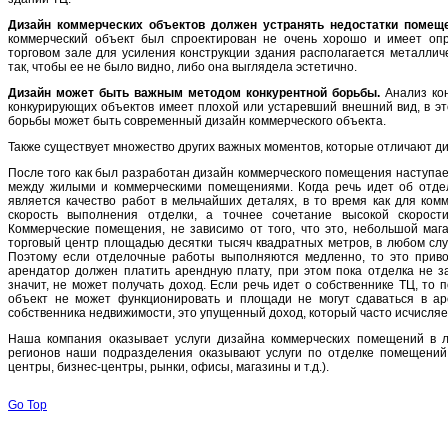
Дизайн коммерческих объектов должен устранять недостатки помеще
коммерческий объект был спроектирован не очень хорошо и имеет опр
торговом зале для усиления конструкции здания располагается металлич
так, чтобы ее не было видно, либо она выглядела эстетично.
Дизайн может быть важным методом конкурентной борьбы.
Анализ кон
конкурирующих объектов имеет плохой или устаревший внешний вид, в эт
борьбы может быть современный дизайн коммерческого объекта.
Также существует множество других важных моментов, которые отличают д
После того как был разработан дизайн коммерческого помещения наступает
между жилыми и коммерческими помещениями. Когда речь идет об отде
является качество работ в мельчайших деталях, в то время как для ко
скорость выполнения отделки, а точнее сочетание высокой скорос
Коммерческие помещения, не зависимо от того, что это, небольшой маг
торговый центр площадью десятки тысяч квадратных метров, в любом слу
Поэтому если отделочные работы выполняются медленно, то это приво
арендатор должен платить арендную плату, при этом пока отделка не з
значит, не может получать доход. Если речь идет о собственнике ТЦ, то
объект не может
функционировать и площади не могут сдаваться в ар
собственника недвижимости, это упущенный доход, который часто исчисляе
Наша компания оказывает услуги дизайна коммерческих помещений в л
регионов наши подразделения оказывают услуги по отделке помещений
центры, бизнес-центры, рынки, офисы, магазины и т.д.).
Go Top