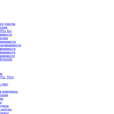
го участка
епции
 ТРЦ, БЦ
жимости
итика
движимости
 недвижимости
вижимости
движимости
движимости
ОМПАНИИ
ки
(ТЦ, ТРЦ)
 (ЖК)
е комплексы
парки
рки
цы
отдыха
 центры
лексы