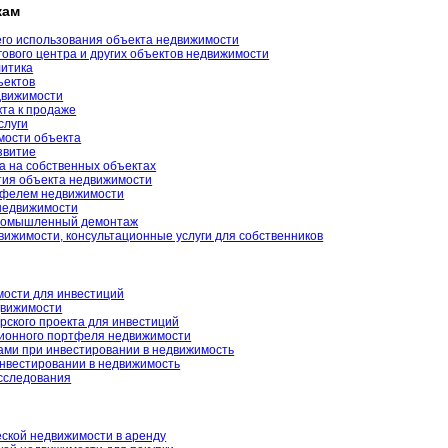
кам
го использования объекта недвижимости
гового центра и других объектов недвижимости
литика
ъектов
движимости
кта к продаже
слуги
мости объекта
звитие
а на собственных объектах
тия объекта недвижимости
тфелем недвижимости
недвижимости
промышленный демонтаж
вижимости, консультационные услуги для собственников
ости для инвестиций
движимости
рского проекта для инвестиций
ионного портфеля недвижимости
ами при инвестировании в недвижимость
инвестировании в недвижимость
сследования
ской недвижимости в аренду