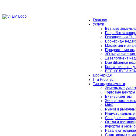
Главная
Услуги
Best use земельно
Разработка конц
Реконцепция ТЦ,
Брокеридж недви
Маркетинг и анал
Продвижение не
3D визуализация
Девелопмент нед
Due diligence не
Консалтинг в не
ВСЕ УСЛУГИ К
Брокеридж
IT и PropTech
Тип недвижимости
Земельные участ
Торговые центры 
Бизнес-центры
Жилые комплексы
МФК
Рынки и рыночны
Индустриальные 
Склады и логопа
Отели и гостини
Курорты и базы 
Развлекательные
Спортивные комп