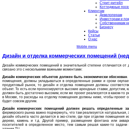
Стрит-ритейл
Коттеджные посе
Клиентам
Девелоперам
Инвесторам и по
Собственникам н
Бизнесу
Кейсы
Статьи
О нас
Mobile menu
Дизайн и отделка коммерческих помещений (не
Дизайн коммерческих помещений в значительной степени отличается от д
связано это с несколькими важными моментами:
Дизайн коммерческих объектов должен быть экономически обоснован
.
помещения, должны укладываться в определенные рамки и сроки окупаем
продуктовый рынок, то дизайн и отделка помещения должны соответство
объект. То есть если прогнозируются высокие арендные ставки, допустим, 
должен быть достаточно высоким, если же проект реализуется в каком-то ре
в Москве, то расходы на отделку помещения должны ниже, чтобы проект о
будет совсем другим.
Дизайн коммерческих помещений должен решать определенные зад
фермерского рынка важно подчеркнуть, что там реализуется натуральная, 
дизайн объекта часто делается в эко-стиле, где при отделке помещения
дерево, камень и т.д. Другой пример, размещение фонтана или аквар
посетителей в определенное место, тем самым решая какие-то задачи
здании ТЦ.