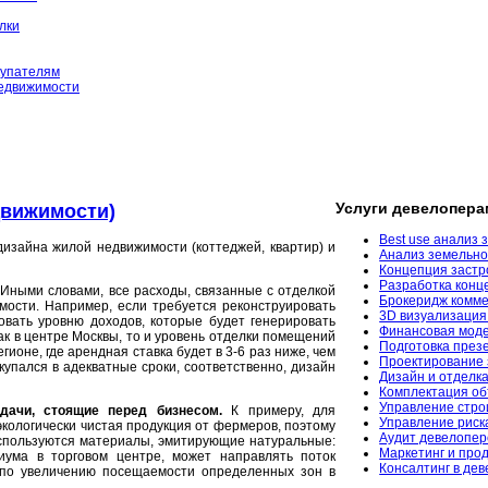
лки
купателям
едвижимости
Услуги девелопера
движимости)
Best use анализ 
изайна жилой недвижимости (коттеджей, квартир) и
Анализ земельног
Концепция застро
Разработка конц
 Иными словами, все расходы, связанные с отделкой
Брокеридж комме
ости. Например, если требуется реконструировать
3D визуализация
вать уровню доходов, которые будет генерировать
Финансовая моде
как в центре Москвы, то и уровень отделки помещений
Подготовка през
гионе, где арендная ставка будет в 3-6 раз ниже, чем
Проектирование 
купался в адекватные сроки, соответственно, дизайн
Дизайн и отделк
Комплектация об
Управление стро
ачи, стоящие перед бизнесом.
К примеру, для
Управление риск
экологически чистая продукция от фермеров, поэтому
Аудит девелопер
 используются материалы, эмитирующие натуральные:
Маркетинг и про
иума в торговом центре, может направлять поток
Консалтинг в де
 по увеличению посещаемости определенных зон в