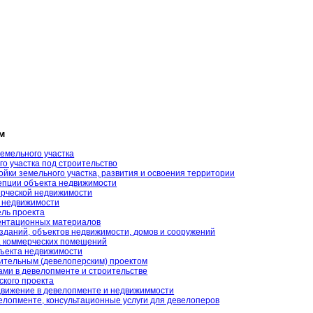
м
земельного участка
о участка под строительство
йки земельного участка, развития и освоения территории
епции объекта недвижимости
рческой недвижимости
 недвижимости
ль проекта
ентационных материалов
зданий, объектов недвижимости, домов и сооружений
а коммерческих помещений
ъекта недвижимости
ительным (девелоперским) проектом
ами в девелопменте и строительстве
ского проекта
движение в девелопменте и недвижиммости
велопменте, консультационные услуги для девелоперов