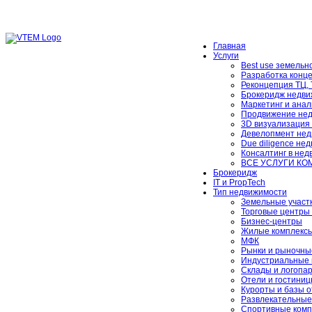
Главная
Услуги
Best use земельно
Разработка конц
Реконцепция ТЦ,
Брокеридж недви
Маркетинг и анал
Продвижение не
3D визуализация
Девелопмент нед
Due diligence не
Консалтинг в не
ВСЕ УСЛУГИ К
Брокеридж
IT и PropTech
Тип недвижимости
Земельные участ
Торговые центры 
Бизнес-центры
Жилые комплексы
МФК
Рынки и рыночны
Индустриальные 
Склады и логопа
Отели и гостини
Курорты и базы 
Развлекательные
Спортивные комп