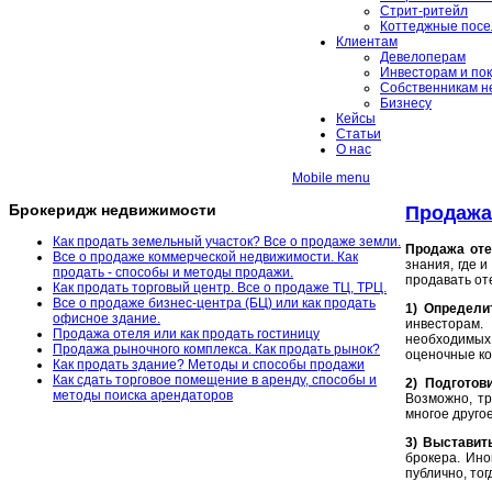
Стрит-ритейл
Коттеджные посе
Клиентам
Девелоперам
Инвесторам и по
Собственникам н
Бизнесу
Кейсы
Статьи
О нас
Mobile menu
Брокеридж недвижимости
Продажа 
Как продать земельный участок? Все о продаже земли.
Продажа оте
Все о продаже коммерческой недвижимости. Как
знания, где 
продать - способы и методы продажи.
продавать от
Как продать торговый центр. Все о продаже ТЦ, ТРЦ.
Все о продаже бизнес-центра (БЦ) или как продать
1) Определи
офисное здание.
инвесторам. 
Продажа отеля или как продать гостиницу
необходимых 
Продажа рыночного комплекса. Как продать рынок?
оценочные ко
Как продать здание? Методы и способы продажи
Как сдать торговое помещение в аренду, способы и
2) Подготов
методы поиска арендаторов
Возможно, тр
многое друго
3) Выставить
брокера. Ино
публично, то