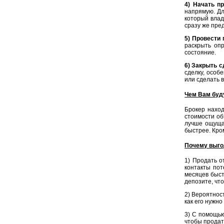
4) Начать п
напрямую. Дл
который влад
сразу же пре
5) Провести 
раскрыть оп
состояние.
6) Закрыть с
сделку, особ
или сделать 
Чем Вам буд
Брокер наход
стоимости об
лучше ощущае
быстрее. Кро
Почему выго
1) Продать 
контакты пот
месяцев быст
депозите, чт
2) Вероятнос
как его нужно
3) С помощью
чтобы продат