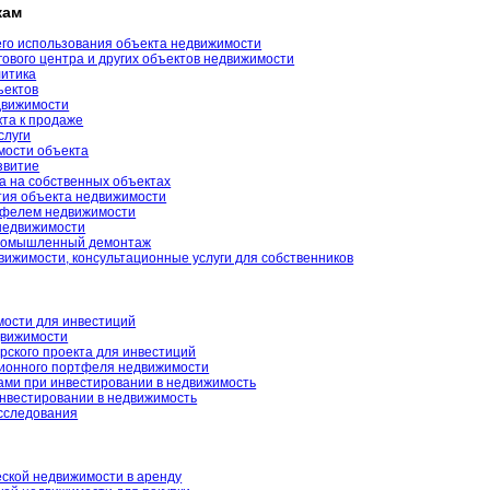
кам
го использования объекта недвижимости
гового центра и других объектов недвижимости
литика
ъектов
движимости
кта к продаже
слуги
мости объекта
звитие
а на собственных объектах
тия объекта недвижимости
тфелем недвижимости
недвижимости
промышленный демонтаж
вижимости, консультационные услуги для собственников
ости для инвестиций
движимости
рского проекта для инвестиций
ионного портфеля недвижимости
ами при инвестировании в недвижимость
инвестировании в недвижимость
сследования
ской недвижимости в аренду