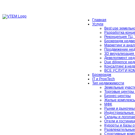
Главная
Услуги
Best use земельно
Разработка конц
Реконцепция ТЦ,
Брокеридж недви
Маркетинг и анал
Продвижение не
3D визуализация
Девелопмент нед
Due diligence не
Консалтинг в не
ВСЕ УСЛУГИ К
Брокеридж
IT и PropTech
Тип недвижимости
Земельные участ
Торговые центры 
Бизнес-центры
Жилые комплексы
МФК
Рынки и рыночны
Индустриальные 
Склады и логопа
Отели и гостини
Курорты и базы 
Развлекательные
Спортивные комп