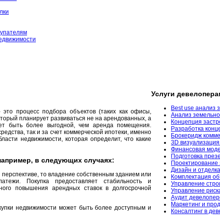
лки
купателям
едвижимости
Услуги девелопера
Best use анализ 
 это процесс подбора объектов (таких как офисы,
Анализ земельног
торый планирует развиваться не на арендованных, а
Концепция застро
ет быть более выгодной, чем аренда помещения.
Разработка конц
едства, так и за счет коммерческой ипотеки, именно
Брокеридж комме
ласти недвижимости, которая определит, что какие
3D визуализация
Финансовая моде
Подготовка през
например, в следующих случаях:
Проектирование 
Дизайн и отделк
й перспективе, то владение собственным зданием или
Комплектация об
тежи. Покупка предоставляет стабильность и
Управление стро
ного повышения арендных ставок в долгосрочной
Управление риск
Аудит девелопер
Маркетинг и про
купки недвижимости может быть более доступным и
Консалтинг в де