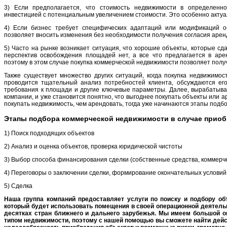
3) Если предполагается, что стоимость недвижимости в определенно
инвестицией с потенциальным увеличением стоимости. Это особенно актуа
4) Если бизнес требует специфических адаптаций или модификаций о
позволяет вносить изменения без необходимости получения согласия арен
5) Часто на рынке возникает ситуация, что хорошие объекты, которые сд
перспектив освобождения площадей нет, а все что предлагается в аре
поэтому в этом случае покупка коммерческой недвижимости позволяет получ
Также существует множество других ситуаций, когда покупка недвижимос
проводится тщательный анализ потребностей клиента, обсуждаются его
требования к площади и другие ключевые параметры. Далее, вырабатыва
компании, и уже становится понятно, что выгоднее покупать объекты или а
покупать недвижимость, чем арендовать, тогда уже начинаются этапы подб
Этапы подбора коммерческой недвижимости в случае приоб
1) Поиск подходящих объектов
2) Анализ и оценка объектов, проверка юридической чистоты
3) Выбор способа финансирования сделки (собственные средства, коммерче
4) Переговоры о заключении сделки, формирование окончательных условий 
5) Сделка
Наша группа компаний предоставляет услуги по поиску и подбору об
который будет использовать помещения в своей операционной деятельн
десятках стран ближнего и дальнего зарубежья. Мы имеем большой о
типом недвижимости, поэтому с нашей помощью вы сможете найти дейс