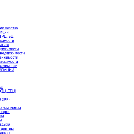
го участка
епции
 ТРЦ, БЦ
жимости
итика
движимости
 недвижимости
вижимости
движимости
движимости
ОМПАНИИ
ки
(ТЦ, ТРЦ)
 (ЖК)
е комплексы
парки
рки
цы
отдыха
 центры
лексы