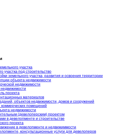
м
земельного участка
о участка под строительство
йки земельного участка, развития и освоения территории
епции объекта недвижимости
рческой недвижимости
 недвижимости
ль проекта
ентационных материалов
зданий, объектов недвижимости, домов и сооружений
а коммерческих помещений
ъекта недвижимости
ительным (девелоперским) проектом
ами в девелопменте и строительстве
ского проекта
движение в девелопменте и недвижиммости
велопменте, консультационные услуги для девелоперов