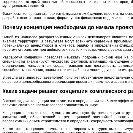
территории, который позволит сбалансировать интересы инвесторов, 
муниципальных властей.
Фактически концепция становится фундаментом будущего проекта, на осн
разрабатывается мастер-план, формируется финансовая модель и проекти
Почему концепция необходима до начала проек
Одной из наиболее распространенных ошибок девелоперов является пе
анализа территории. В результате могут возникать серьезные проблемы
потенциальных арендаторов и клиентов, ошибки в определении функцио
перегрузка транспортной инфраструктуры или невозможность реализации 
Разработка концепции позволяет избежать подобных рисков еще на р
специалисты анализируют множество факторов, влияющих на будущее р
ограничения, конкурентная среда, транспортная доступность, демогр
способность населения, планы развития района и многие другие параметры
В результате инвестор (девелопер) получает объективное представление 
решение о целесообразности реализации проекта и наилучшем варианте з
Какие задачи решает концепция комплексного р
Главная задача концепции заключается в определении наиболее эффектив
практике спектр решаемых вопросов значительно шире.
Концепция позволяет определить оптимальную функциональную структ
коммерческой, общественной и рекреационной застройкой, понять
перспективный объем строительства и определить очередность реализации
Кроме того, концепция помогает сформировать конкурентные преиму
выигрывают не просто обособленные здания, а продуманная городская ср