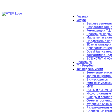
Главная
Услуги
Best use земельно
Разработка конц
Реконцепция ТЦ,
Брокеридж недви
Маркетинг и анал
Продвижение не
3D визуализация
Девелопмент нед
Due diligence не
Консалтинг в не
ВСЕ УСЛУГИ К
Брокеридж
IT и PropTech
Тип недвижимости
Земельные участ
Торговые центры 
Бизнес-центры
Жилые комплексы
МФК
Рынки и рыночны
Индустриальные 
Склады и логопа
Отели и гостини
Курорты и базы 
Развлекательные
Спортивные комп