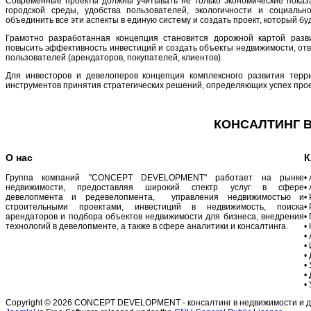
Современные проекты должны учитывать не только экономические показат
городской среды, удобства пользователей, экологичности и социаль
объединить все эти аспекты в единую систему и создать проект, который бу
Грамотно разработанная концепция становится дорожной картой разви
повысить эффективность инвестиций и создать объекты недвижимости, о
пользователей (арендаторов, покупателей, клиентов).
Для инвесторов и девелоперов концепция комплексного развития тер
инструментов принятия стратегических решений, определяющих успех прое
КОНСАЛТИНГ В
О нас
К
Группа компаний "CONCEPT DEVELOPMENT" работает на рынке
•
недвижимости, предоставляя широкий спектр услуг в сфере
•
девелопмента и редевелопмента, управления недвижимостью и
•
строительными проектами, инвестиций в недвижимость, поиска
•
арендаторов и подбора объектов недвижимости для бизнеса, внедрения
•
технологий в девелопменте, а также в сфере аналитики и консалтинга.
•
•
•
•
•
•
•
Copyright © 2026 CONCEPT DEVELOPMENT - консалтинг в недвижимости и дев